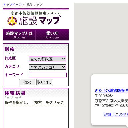
トップページ
＞ 施設マップ
行政区
カテゴリ
キーワード
きた下水道管路管
〒616-8084
京都市右京区太秦安
条件を指定し、「検索」をクリック
TEL:075-801-7108/
[ 詳細 ]
[ この地