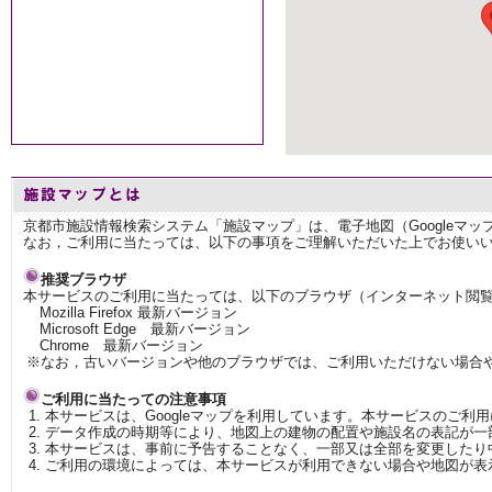
京都市施設情報検索システム「施設マップ」は、電子地図（Googleマ
なお，ご利用に当たっては、以下の事項をご理解いただいた上でお使い
推奨ブラウザ
本サービスのご利用に当たっては、以下のブラウザ（インターネット閲
Mozilla Firefox 最新バージョン
Microsoft Edge 最新バージョン
Chrome 最新バージョン
※なお，古いバージョンや他のブラウザでは、ご利用いただけない場合
ご利用に当たっての注意事項
本サービスは、Googleマップを利用しています。本サービスのご利
データ作成の時期等により、地図上の建物の配置や施設名の表記が一
本サービスは、事前に予告することなく、一部又は全部を変更したり
ご利用の環境によっては、本サービスが利用できない場合や地図が表