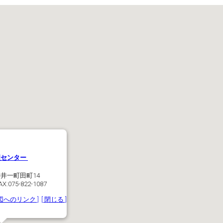
理センター
井一町田町14
FAX:075-822-1087
図へのリンク ]
[ 閉じる ]