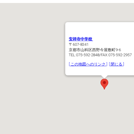
安祥寺中学校
〒607-8341
京都市山科区西野今屋敷町9-6
TEL:075-592-2848/FAX:075-592-2957
[ この地図へのリンク ]
[ 閉じる ]