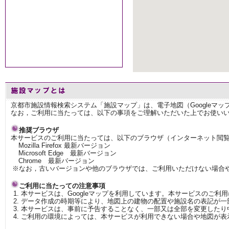
京都市施設情報検索システム「施設マップ」は、電子地図（Googleマ
なお，ご利用に当たっては、以下の事項をご理解いただいた上でお使い
推奨ブラウザ
本サービスのご利用に当たっては、以下のブラウザ（インターネット閲
Mozilla Firefox 最新バージョン
Microsoft Edge 最新バージョン
Chrome 最新バージョン
※なお，古いバージョンや他のブラウザでは、ご利用いただけない場合
ご利用に当たっての注意事項
本サービスは、Googleマップを利用しています。本サービスのご利
データ作成の時期等により、地図上の建物の配置や施設名の表記が一
本サービスは、事前に予告することなく、一部又は全部を変更したり
ご利用の環境によっては、本サービスが利用できない場合や地図が表