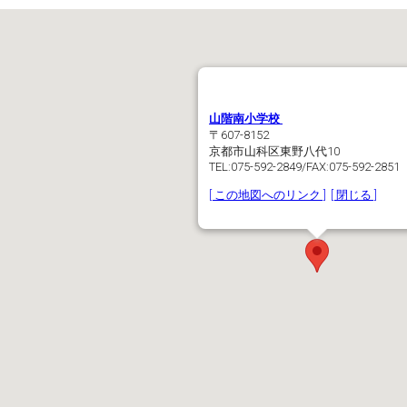
山階南小学校
〒607-8152
京都市山科区東野八代10
TEL:075-592-2849/FAX:075-592-2851
[ この地図へのリンク ]
[ 閉じる ]