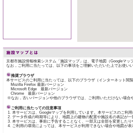
京都市施設情報検索システム「施設マップ」は、電子地図（Googleマ
なお，ご利用に当たっては、以下の事項をご理解いただいた上でお使い
推奨ブラウザ
本サービスのご利用に当たっては、以下のブラウザ（インターネット閲
Mozilla Firefox 最新バージョン
Microsoft Edge 最新バージョン
Chrome 最新バージョン
※なお，古いバージョンや他のブラウザでは、ご利用いただけない場合
ご利用に当たっての注意事項
本サービスは、Googleマップを利用しています。本サービスのご利
データ作成の時期等により、地図上の建物の配置や施設名の表記が一
本サービスは、事前に予告することなく、一部又は全部を変更したり
ご利用の環境によっては、本サービスが利用できない場合や地図が表