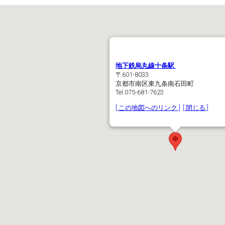
地下鉄烏丸線十条駅
〒601-8033
京都市南区東九条南石田町
Tel:075-681-7623
[ この地図へのリンク ]
[ 閉じる ]