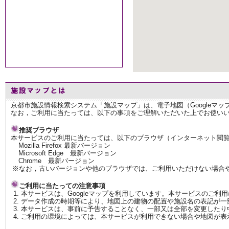
京都市施設情報検索システム「施設マップ」は、電子地図（Googleマ
なお，ご利用に当たっては、以下の事項をご理解いただいた上でお使い
推奨ブラウザ
本サービスのご利用に当たっては、以下のブラウザ（インターネット閲
Mozilla Firefox 最新バージョン
Microsoft Edge 最新バージョン
Chrome 最新バージョン
※なお，古いバージョンや他のブラウザでは、ご利用いただけない場合
ご利用に当たっての注意事項
本サービスは、Googleマップを利用しています。本サービスのご利
データ作成の時期等により、地図上の建物の配置や施設名の表記が一
本サービスは、事前に予告することなく、一部又は全部を変更したり
ご利用の環境によっては、本サービスが利用できない場合や地図が表