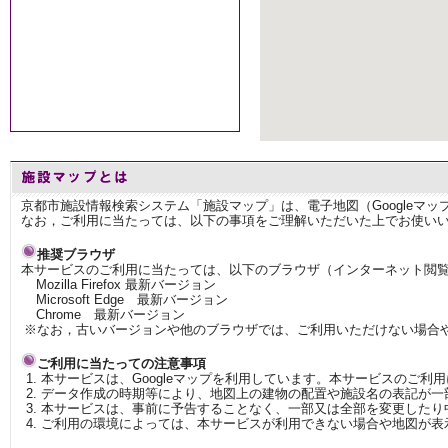
京都市施設情報検索システム「施設マップ」は、電子地図（Googleマ
なお，ご利用に当たっては、以下の事項をご理解いただいた上でお使い
推奨ブラウザ
本サービスのご利用に当たっては、以下のブラウザ（インターネット閲
Mozilla Firefox 最新バージョン
Microsoft Edge 最新バージョン
Chrome 最新バージョン
※なお，古いバージョンや他のブラウザでは、ご利用いただけない場合
ご利用に当たっての注意事項
本サービスは、Googleマップを利用しています。本サービスのご利
データ作成の時期等により、地図上の建物の配置や施設名の表記が一
本サービスは、事前に予告することなく、一部又は全部を変更したり
ご利用の環境によっては、本サービスが利用できない場合や地図が表