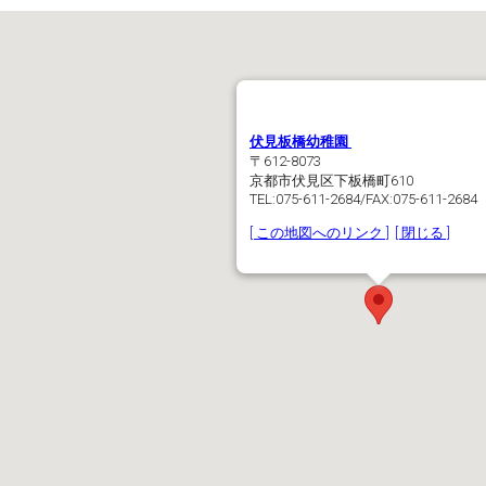
伏見板橋幼稚園
〒612-8073
京都市伏見区下板橋町610
TEL:075-611-2684/FAX:075-611-2684
[ この地図へのリンク ]
[ 閉じる ]